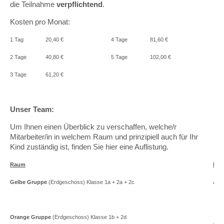
die Teilnahme
verpflichtend
.
Kosten pro Monat:
1 Tag
20,40 €
4 Tage
81,60 €
2 Tage
40,80 €
5 Tage
102,00 €
3 Tage
61,20 €
Unser Team:
Um Ihnen einen Überblick zu verschaffen, welche/r
Mitarbeiter/in in welchem Raum und prinzipiell auch für Ihr
Kind zuständig ist, finden Sie hier eine Auflistung.
Raum
Mita
Gelbe Gruppe
(Erdgeschoss) Klasse 1a + 2a + 2c
Alex
Orange Gruppe
(Erdgeschoss) Klasse 1b + 2d