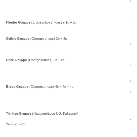
Evi 
Zina
Flieder Gruppe
(Erdgeschoss) Klasse 1c + 2b
Grüne Gruppe
(Obergeschoss) 3b + 3c
Silk
Rote Gruppe
(Obergeschoss) 3a + 4a
Silk
Mela
Blaue Gruppe
(Obergeschoss) 4b + 4c + 4d
Ljud
Türkise Gruppe
(Hauptgebäude UG, Kaltesser)
Ale
2a + 2c + 2d
Tanj